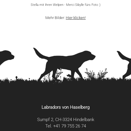
Stella mit ihren Welpen - Merci Sibylle fürs Foto :)
Mehr Bilder:
Hier klicken!
Labradors von Haselberg
Sumpf 2, CH-3324 Hindelbank
Tel. +41 79 755 26 74