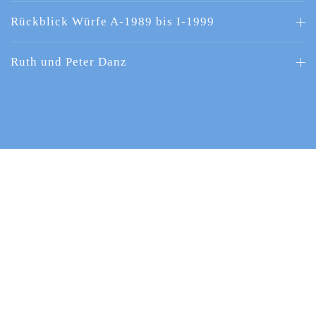
Rückblick Würfe A-1989 bis I-1999
Ruth und Peter Danz
Kontrollierte Zucht RCS / SKG / FCI
seit 1989
Labradors von Haselberg
Sumpf 2, CH-3324 Hindelbank