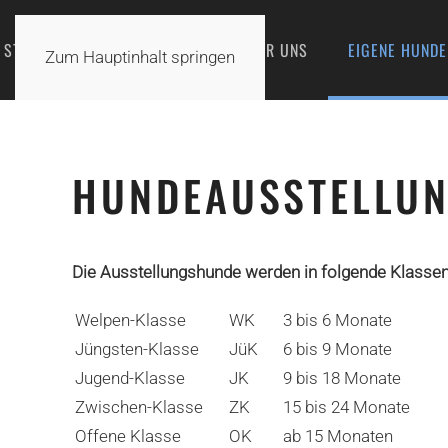
STARTSEITE
AKTUELLES
ÜBER UNS
EIGENE HUNDE
Zum Hauptinhalt springen
HUNDEAUSSTELLU
Die Ausstellungshunde werden in folgende Klassen u
Welpen-Klasse
WK
3 bis 6 Monate
Jüngsten-Klasse
JüK
6 bis 9 Monate
Jugend-Klasse
JK
9 bis 18 Monate
Zwischen-Klasse
ZK
15 bis 24 Monate
Offene Klasse
OK
ab 15 Monaten