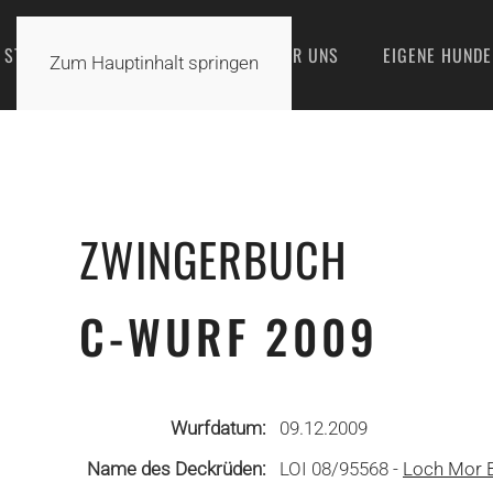
STARTSEITE
AKTUELLES
ÜBER UNS
EIGENE HUNDE
Zum Hauptinhalt springen
ZWINGERBUCH
C-WURF 2009
Wurfdatum:
09.12.2009
Name des Deckrüden:
LOI 08/95568 -
Loch Mor 