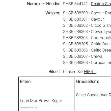
Name der Hündin:
SHSB 644141 -
Roxie's St
Welpen:
SHSB 688300 - Caesar R
SHSB 688301 - Cavour
SHSB 688302 - Cicco Giz
SHSB 688303 - Clever Tys
SHSB 688304 - Cosmopoli
SHSB 688305 - Celtic Danc
SHSB 688306 - Celtic Drea
SHSB 688307 - Chiwa
SHSB 688308 - Companion
Bilder:
Klicken Sie
HIER...
Eltern:
Grosseltern:
Silver Suede over
Loch Mor Brown Sugar
HD 4/7 BVA, ED 0/0