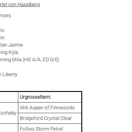
arlet von Haselberg
amses
mo
on
tan Jaimie
ing Kyla
ming Mila (HD A/A, ED 0/0)
 Liberty
Urgrosseltern:
Ahti Aspen of Finnwoods
 Rocheby
Bridgeford Crystal Clear
Follies Storm Petrel