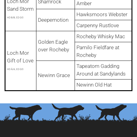
Loch Mor
Shamrock
Amber
Sand Storm
Hawksmoors Webster
HD B/B, ED 0/0
Deepemotion
Carpenny Rustlove
Rocheby Whisky Mac
Golden Eagle
Pamilo Fieldfare at
over Rocheby
Loch Mor
Rocheby
Gift of Love
Tapeatom Gadding
HD Â/A, ED 0/0
Around at Sandylands
Newinn Grace
Newinn Old Hat